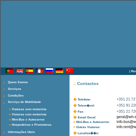
|
Ren
.:
Quem Somos
.:
Contactos
.:
Serviços
.:
Condições
�
+351 21 72
Telefone:
.:
Serviço de Mobilidade
�
+351 91 22
Telem�vel:
»
Viaturas sem motorista
�
+351 21 72
Fax:
»
Viaturas com motorista
geral@wh-e
�
Email Geral:
»
Mini-Bus e Autocarros
»
info.bus@w
Mini-Bus e Autocarros:
»
Hospedeiras e Promotoras
»
info.rent@w
Outras Viaturas:
.:
Informações Uteis
�
Localiza��o: